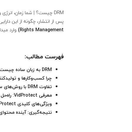
DRM چیست؟ | شما زمان، انرژ
پس از انتشار، چگونه از این دار
Rights Management)
وارد میدا
فهرست مطالب:
DRM به زبان ساده چیست؟
چرا کسب‌وکارها و تولیدکنندگان محتو
تفاوت DRM با روش‌های ساده‌ای مانند واترمارک چیست؟
معرفی VidProtect: راه‌حل جامع ایرانی برای DRM ویدیویی
ویژگی‌های کلیدی VidProtect که امنیت ویدیوی شما را تضمین می‌کند
نتیجه‌گیری: آینده محتوا