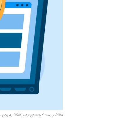
DRM چیست؟ راهنمای جامع DRM به زبان ساده