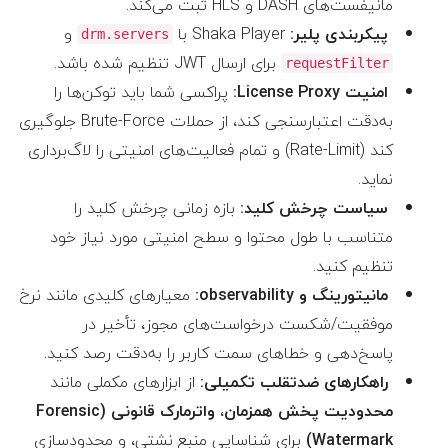
مانیفست‌های DASH و HLS ثبت می‌کند.
پیکربندی پلیر:
Shaka Player با
و
drm.servers
برای ارسال JWT تنظیم شده باشد.
requestFilter
امنیت License Proxy:
پراکسی شما باید توکن‌ها را
به‌دقت اعتبارسنجی کند، از حملات Brute-Force جلوگیری
کند (Rate-Limit) و تمام فعالیت‌های امنیتی را لاگ‌برداری
نماید.
سیاست چرخش کلید:
بازه زمانی چرخش کلید را
متناسب با طول محتوا و سطح امنیتی مورد نیاز خود
تنظیم کنید.
مانیتورینگ و observability:
معیارهای کلیدی مانند نرخ
موفقیت/شکست درخواست‌های مجوز، تأخیر در
پاسخ‌دهی و خطاهای سمت کاربر را به‌دقت رصد کنید.
راهکارهای ضدتقلب تکمیلی:
از ابزارهای مکملی مانند
محدودیت پخش همزمان
،
واترمارک قانونی (Forensic
Watermark)
برای شناسایی منبع نشتی، و محدودسازی